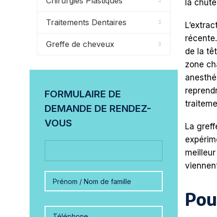
Chirurgies Plastiques
la chute
Traitements Dentaires
L’extrac
récente.
Greffe de cheveux
de la tê
zone cha
anesthés
reprendr
FORMULAIRE DE
traiteme
DEMANDE DE RENDEZ-
VOUS
La greff
expérime
meilleur
viennent
Pou