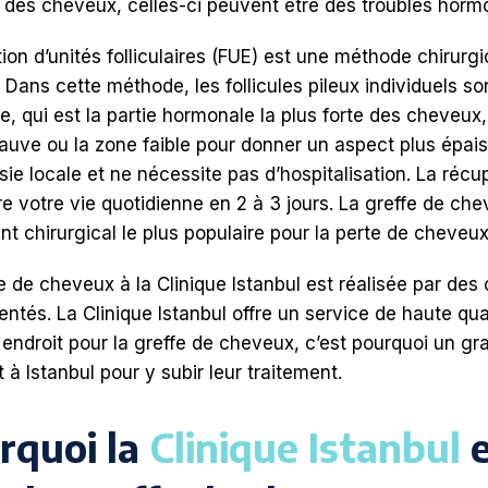
 des cheveux, celles-ci peuvent être des troubles hormo
tion d’unités folliculaires (FUE) est une méthode chirur
 Dans cette méthode, les follicules pileux individuels son
te, qui est la partie hormonale la plus forte des cheveux,
uve ou la zone faible pour donner un aspect plus épais 
ie locale et ne nécessite pas d’hospitalisation. La récu
e votre vie quotidienne en 2 à 3 jours. La greffe de che
nt chirurgical le plus populaire pour la perte de cheveux
e de cheveux à la Clinique Istanbul est réalisée par des 
ntés. La Clinique Istanbul offre un service de haute quali
 endroit pour la greffe de cheveux, c’est pourquoi un g
 à Istanbul pour y subir leur traitement.
rquoi la
Clinique Istanbul
e